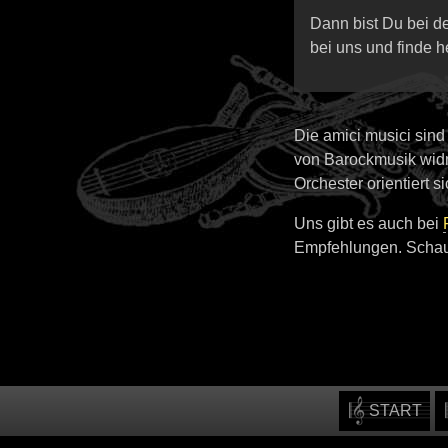
Dann bist Du bei d
bei uns und finde h
Die amici musici sind
von Barockmusik widm
Orchester orientiert s
Uns gibt es auch bei
Empfehlungen. Schaut
START