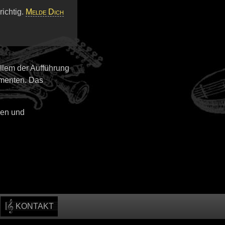
ichtig.
Melde Dich
allem der Aufführung
umenten. Das
gen und
KONTAKT